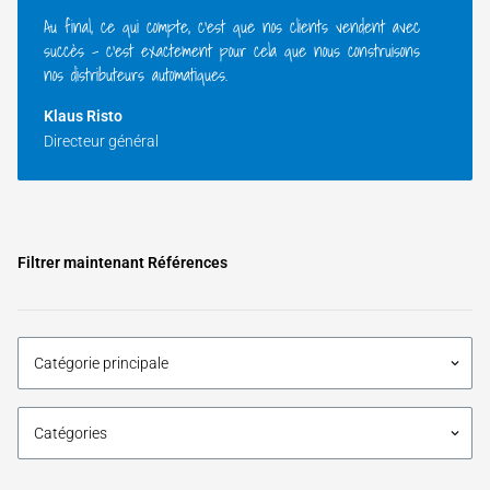
Au final, ce qui compte, c'est que nos clients vendent avec
succès – c'est exactement pour cela que nous construisons
nos distributeurs automatiques.
Klaus Risto
Directeur général
Filtrer maintenant Références
Catégorie principale
keyboard_arrow_down
Catégories
keyboard_arrow_down